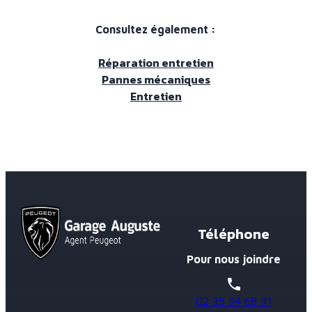
Consultez également :
Réparation entretien
Pannes mécaniques
Entretien
Téléphone
Pour nous joindre
phone
02 35 94 68 91