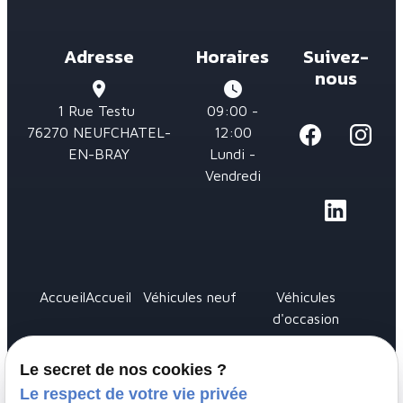
Adresse
Horaires
Suivez-
nous
place
watch_later
1 Rue Testu
09:00 -
76270 NEUFCHATEL-
12:00
EN-BRAY
Lundi -
Vendredi
Accueil
Accueil
Véhicules neuf
Véhicules
d'occasion
Réparation
Pare-
Carte
Diagnostic
Le secret de nos cookies ?
entretien
brise
grise
Le respect de votre vie privée