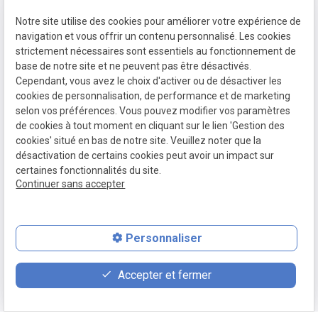
Notre site utilise des cookies pour améliorer votre expérience de
navigation et vous offrir un contenu personnalisé. Les cookies
Siret :
strictement nécessaires sont essentiels au fonctionnement de
Mentions légales
base de notre site et ne peuvent pas être désactivés.
49401121600012
Cependant, vous avez le choix d'activer ou de désactiver les
cookies de personnalisation, de performance et de marketing
Politique de
selon vos préférences. Vous pouvez modifier vos paramètres
confidentialité
de cookies à tout moment en cliquant sur le lien 'Gestion des
cookies' situé en bas de notre site. Veuillez noter que la
Gestion
Plan du
désactivation de certains cookies peut avoir un impact sur
certaines fonctionnalités du site.
des
site
Continuer sans accepter
cookies
Personnaliser
feed
contact_page
phone
Accepter et fermer
Devis
Contact
02 35 94 68 91