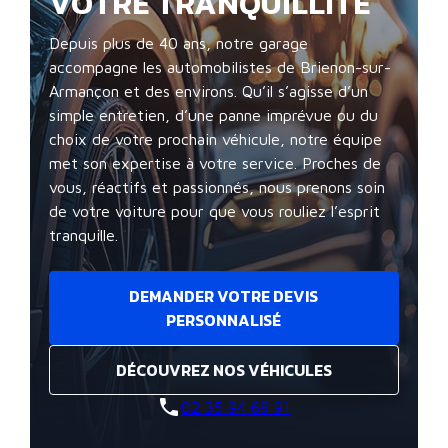
VOTRE TRANQUILLITÉ
Depuis plus de 40 ans, notre garage
accompagne les automobilistes de Brienon-sur-
Armançon et des environs. Qu’il s’agisse d’un
simple entretien, d’une panne imprévue ou du
choix de votre prochain véhicule, notre équipe
met son expertise à votre service. Proches de
vous, réactifs et passionnés, nous prenons soin
de votre voiture pour que vous rouliez l’esprit
tranquille.
DEMANDER VOTRE DEVIS
PERSONNALISÉ
DÉCOUVREZ NOS VÉHICULES
phone
02 35 94 68 91