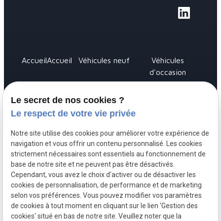
Accueil
Accueil
Véhicules neuf
Véhicules
d'occasion
Réparation
Pare-
Carte
Diagnostic
Le secret de nos cookies ?
entretien
brise
grise
Le respect de votre vie privée
Notre site utilise des cookies pour améliorer votre expérience de
navigation et vous offrir un contenu personnalisé. Les cookies
Siret :
strictement nécessaires sont essentiels au fonctionnement de
Mentions légales
base de notre site et ne peuvent pas être désactivés.
49401121600012
Cependant, vous avez le choix d'activer ou de désactiver les
cookies de personnalisation, de performance et de marketing
Politique de
selon vos préférences. Vous pouvez modifier vos paramètres
confidentialité
de cookies à tout moment en cliquant sur le lien 'Gestion des
cookies' situé en bas de notre site. Veuillez noter que la