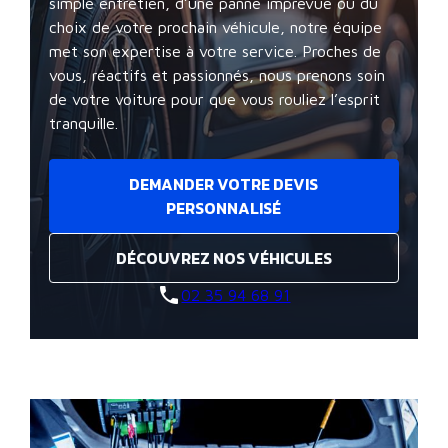
simple entretien, d’une panne imprévue ou du
choix de votre prochain véhicule, notre équipe
met son expertise à votre service. Proches de
vous, réactifs et passionnés, nous prenons soin
de votre voiture pour que vous rouliez l’esprit
tranquille.
DEMANDER VOTRE DEVIS
PERSONNALISÉ
DÉCOUVREZ NOS VÉHICULES
phone
02 35 94 68 91